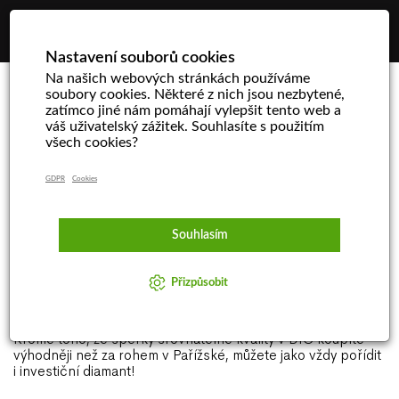
☰
Nastavení souborů cookies
Na našich webových stránkách používáme
soubory cookies. Některé z nich jsou nezbytené,
zatímco jiné nám pomáhají vylepšit tento web a
Soutěžte o dárky od DIC s
váš uživatelský zážitek. Souhlasíte s použitím
všech cookies?
Rádiem Evropa 2
GDPR
Cookies
Od středy 16. 12. 2015 do úterka 22. 12. stačí poslouchat
Ranní show s Leošem Marešem a Patrikem Hezuckým, a to
od 6 do 9 hodin rána. A na výzvu volat na Evropu 2 a vyhrát
Souhlasím
jeden z dárků, které DIC do soutěže věnovalo.
Přizpůsobit
Navíc každý 5. nakupující v našem showroomu v Široké ulici
v Praze dostane od DIC dárek v hodnotě 5 000 Kč.
Kromě toho, že šperky srovnatelné kvality v DIC koupíte
výhodněji než za rohem v Pařížské, můžete jako vždy pořídit
i investiční diamant!