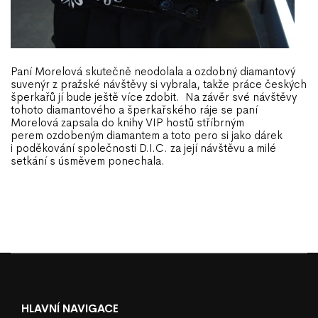
Paní Morelová skutečně neodolala a ozdobný
diamantový
suvenýr
z pražské návštěvy si vybrala, takže práce českých
šperkařů jí bude ještě více zdobit. Na závěr své návštěvy
tohoto diamantového a šperkařského ráje se paní
Morelová zapsala do knihy VIP hostů stříbrným
perem
ozdobeným diamantem
a toto pero si jako dárek
i poděkování společnosti D.I.C. za její návštěvu a milé
setkání s úsměvem ponechala.
HLAVNÍ NAVIGACE