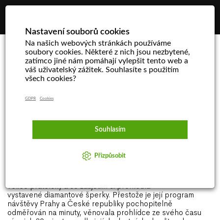
☰
Nastavení souborů cookies
Na našich webových stránkách používáme
soubory cookies. Některé z nich jsou nezbytené,
zatímco jiné nám pomáhají vylepšit tento web a
První dáma Republiky Chile v
váš uživatelský zážitek. Souhlasíte s použitím
všech cookies?
showroomu D.I.C. v Praze
GDPR
Cookies
V pátek 5. října dopoledne zavítala při příležitosti své
návštěvy Prahy do reprezentační prodejny
společnosti
Diamonds International Corporation – D.I.C.
Souhlasím
a.s.
v Široké ulici paní Cecilia Morelová de Piněro, první
dáma republiky Chile, manželka presidenta Sebastiána
Piňera.
Přizpůsobit
Tato výjimečná dáma je známá svou elegancí, vkusem
i neobyčejnou srdečností, i proto její návštěva probíhala
velice přátelsky a se zaujetím si prohlédla
vystavené
diamantové šperky
. Přestože je její program
návštěvy Prahy a České republiky pochopitelně
odměřován na minuty, věnovala prohlídce ze svého času