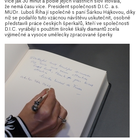
více jak 30 minut a podle jejích vlastních slov litovala,
že nemá času více. President společnosti D.I.C. a.s.
MUDr. Luboš Říha jí společně s paní Šárkou Hájkovou, díky
níž se podařilo tuto vzácnou návštěvu uskutečnit, osobně
představili práce českých šperkařů, kteří ve společnosti
D.I.C. vyrábějí s použitím
široké škály diamantů
zcela
výjimečné a vysoce umělecky zpracované šperky.