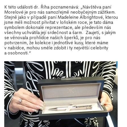
K této události dr. Říha poznamenává: „Návštěva paní
Morelové je pro nás samozřejmě neobyčejným zážitkem.
Stejně jako v případě paní Madeleine Albrightové, kterou
jsme měli možnost přivítat v loňském roce, je tato dáma
symbolem dokonalé reprezentace, ale především nás
všechny uchvátila její srdečnost a šarm. Zaujetí, s jakým
se věnovala prohlídce našich šperků, je pro nás
potvrzením, že kolekce i jednotlivé kusy, které máme
v nabídce, mohou směle zdobit i ty největší celebrity
a osobnosti.“