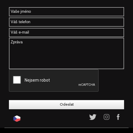
Your Name
Your Telephone
Your Email
*
Message
*