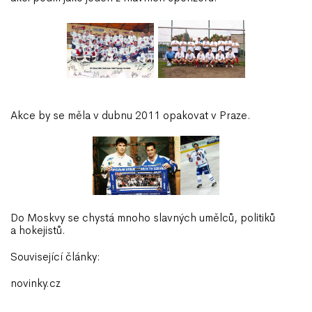
Akce by se měla v dubnu 2011 opakovat v Praze.
Do Moskvy se chystá mnoho slavných umělců, politiků
a hokejistů.
Související články:
novinky.cz