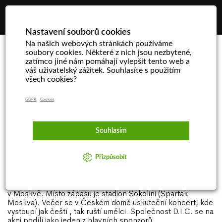
☰
Nastavení souborů cookies
Na našich webových stránkách používáme
soubory cookies. Některé z nich jsou nezbytené,
zatímco jiné nám pomáhají vylepšit tento web a
D.I.C. hlavním sponzorem
váš uživatelský zážitek. Souhlasíte s použitím
všech cookies?
charitativního hokejového
GDPR
Cookies
zápasu v Moskvě
Dne 10. listopadu proběhla tisková konference k akci
Souhlasím
ČESKO RUSKÁ CHARITATIVNÍ AKCE, která se bude konat
v Moskvě 20.11.2010.
Přizpůsobit
Jedná se o exhibiční hokejový zápas HC Olymp Praha
a POD FLAGOM DOBRA, který je charitativní, s přímou
účastí obdarovaných a ve spolupráci s Českým domem
v Moskvě. Místo zápasu je stadion Sokolini (Spartak
Moskva). Večer se v Českém domě uskuteční koncert, kde
vystoupí jak čeští , tak ruští umělci. Společnost D.I.C. se na
akci podílí jako jeden z hlavních sponzorů.